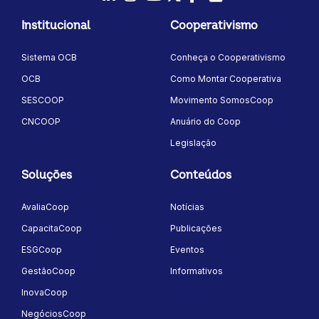
LinkedIn
Instagram
Youtube
Twitter/X
Facebook
Flickr
Institucional
Cooperativismo
Sistema OCB
Conheça o Cooperativismo
OCB
Como Montar Cooperativa
SESCOOP
Movimento SomosCoop
CNCOOP
Anuário do Coop
Legislação
Soluções
Conteúdos
AvaliaCoop
Notícias
CapacitaCoop
Publicações
ESGCoop
Eventos
GestãoCoop
Informativos
InovaCoop
NegóciosCoop