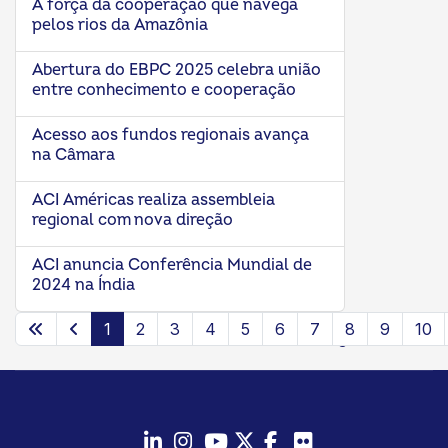
A força da cooperação que navega
pelos rios da Amazônia
Abertura do EBPC 2025 celebra união
entre conhecimento e cooperação
Acesso aos fundos regionais avança
na Câmara
ACI Américas realiza assembleia
regional com nova direção
ACI anuncia Conferência Mundial de
2024 na Índia
1
2
3
4
5
6
7
8
9
10
Página 1 de 24