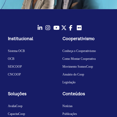
LinkedIn
Instagram
Youtube
Twitter/X
Facebook
Flickr
Institucional
Cooperativismo
Sistema OCB
Conheça o Cooperativismo
OCB
Como Montar Cooperativa
SESCOOP
Movimento SomosCoop
CNCOOP
Anuário do Coop
Legislação
Soluções
Conteúdos
AvaliaCoop
Notícias
CapacitaCoop
Publicações