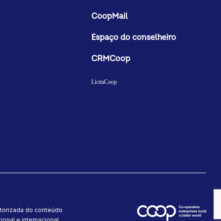
CoopMail
Espaço do conselheiro
CRMCoop
LicitaCoop
utorizada do conteúdo
onal e internacional.