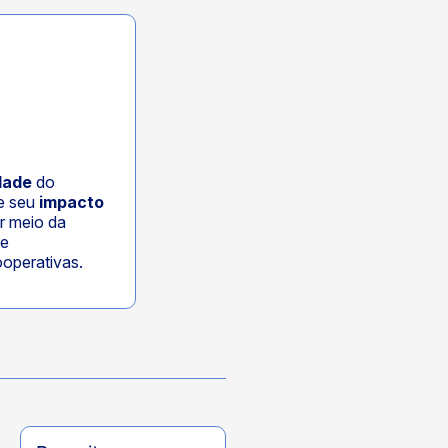
dade
do
 e seu
impacto
r meio da
e
operativas.