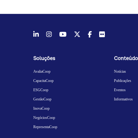
LinkedIn
Instagram
Youtube
Twitter/X
Facebook
Flickr
Soluções
Conteúdo
AvaliaCoop
Notícias
CapacitaCoop
Publicações
ESGCoop
Eventos
GestãoCoop
Informativos
InovaCoop
NegóciosCoop
RepresentaCoop