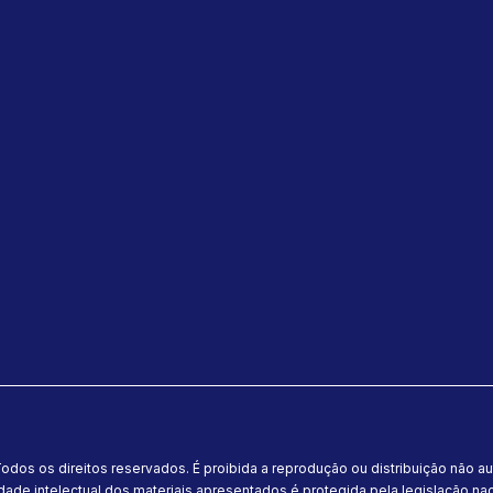
odos os direitos reservados. É proibida a reprodução ou distribuição não a
dade intelectual dos materiais apresentados é protegida pela legislação naci