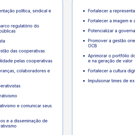
ntação política, sindical e
Fortalecer a representa
Fortalecer a imagem e
arco regulatório do
Potencializar a gover
públicas
Promover a gestão orie
sta
OCB
estão das cooperativas
Aprimorar o portfólio 
ilidade pelas cooperativas
e na geração de valor
eranças, colaboradores e
Fortalecer a cultura di
Impulsionar times de e
erativistas
ativismo
tivismo e comunicar seus
dos e a disseminação de
ativismo