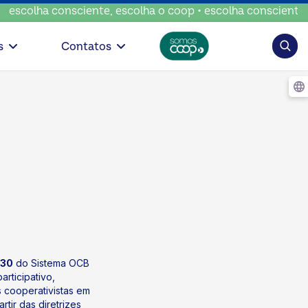
onsciente, escolha o coop • escolha consciente, escolha o 
Pesqui
s
Contatos
030
do Sistema OCB
rticipativo,
s cooperativistas em
rtir das diretrizes