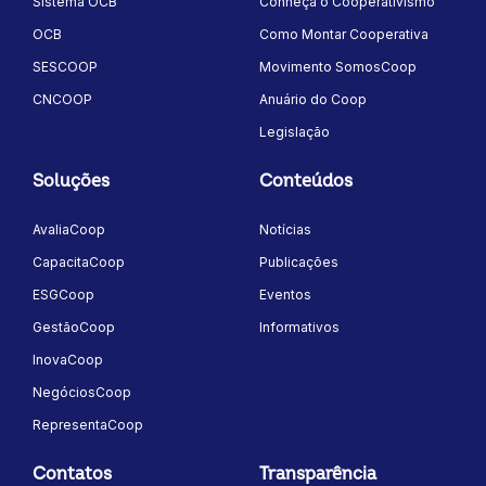
Sistema OCB
Conheça o Cooperativismo
OCB
Como Montar Cooperativa
SESCOOP
Movimento SomosCoop
CNCOOP
Anuário do Coop
Legislação
Soluções
Conteúdos
AvaliaCoop
Notícias
CapacitaCoop
Publicações
ESGCoop
Eventos
GestãoCoop
Informativos
InovaCoop
NegóciosCoop
RepresentaCoop
Contatos
Transparência