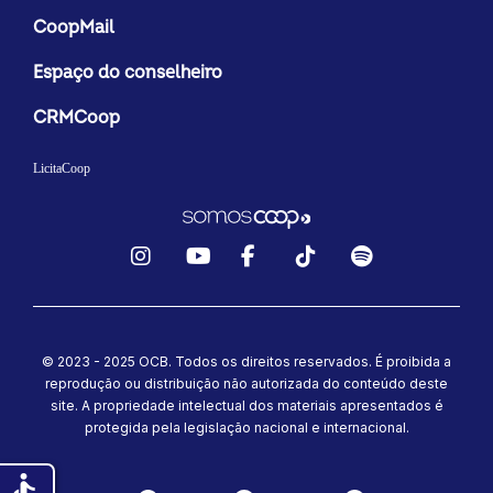
CoopMail
Espaço do conselheiro
CRMCoop
LicitaCoop
Instagram
YouTube
Facebook
TikTok
Spotify
© 2023 - 2025 OCB. Todos os direitos reservados. É proibida a
reprodução ou distribuição não autorizada do conteúdo deste
site.
A propriedade intelectual dos materiais apresentados é
protegida pela legislação nacional e internacional.
accessible