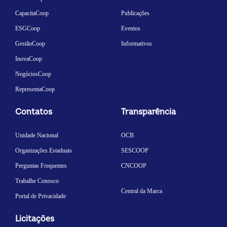
CapacitaCoop
Publicações
ESGCoop
Eventos
GestãoCoop
Informativos
InovaCoop
NegóciosCoop
RepresentaCoop
Contatos
Transparência
Unidade Nacional
OCB
Organizações Estaduais
SESCOOP
Perguntas Frequentes
CNCOOP
Trabalhe Conosco
Central da Marca
Portal de Privacidade
Licitações