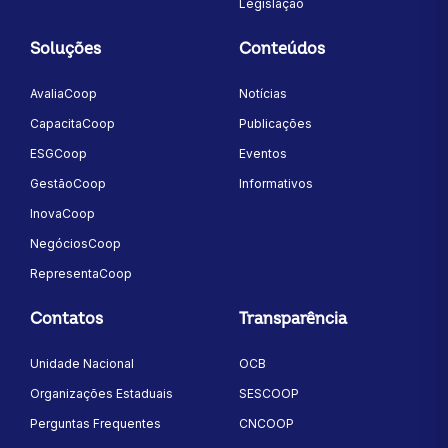
Legislação
Soluções
Conteúdos
AvaliaCoop
Notícias
CapacitaCoop
Publicações
ESGCoop
Eventos
GestãoCoop
Informativos
InovaCoop
NegóciosCoop
RepresentaCoop
Contatos
Transparência
Unidade Nacional
OCB
Organizações Estaduais
SESCOOP
Perguntas Frequentes
CNCOOP