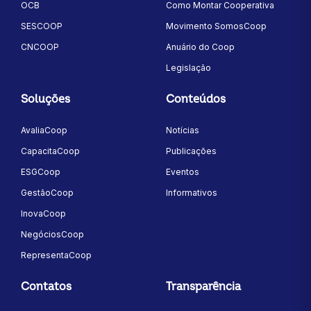
OCB
Como Montar Cooperativa
SESCOOP
Movimento SomosCoop
CNCOOP
Anuário do Coop
Legislação
Soluções
Conteúdos
AvaliaCoop
Notícias
CapacitaCoop
Publicações
ESGCoop
Eventos
GestãoCoop
Informativos
InovaCoop
NegóciosCoop
RepresentaCoop
Contatos
Transparência