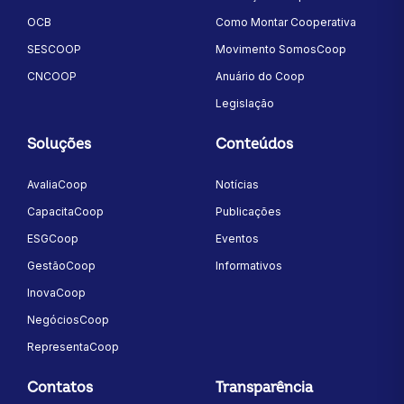
OCB
Como Montar Cooperativa
SESCOOP
Movimento SomosCoop
CNCOOP
Anuário do Coop
Legislação
Soluções
Conteúdos
AvaliaCoop
Notícias
CapacitaCoop
Publicações
ESGCoop
Eventos
GestãoCoop
Informativos
InovaCoop
NegóciosCoop
RepresentaCoop
Contatos
Transparência