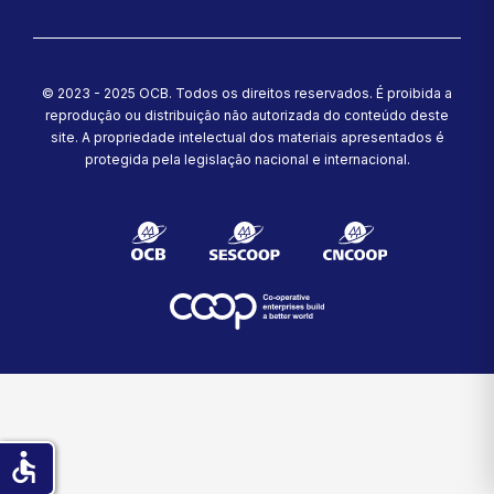
Instagram
YouTube
Facebook
TikTok
Spotify
© 2023 - 2025 OCB. Todos os direitos reservados. É proibida a
reprodução ou distribuição não autorizada do conteúdo deste
site.
A propriedade intelectual dos materiais apresentados é
protegida pela legislação nacional e internacional.
accessible