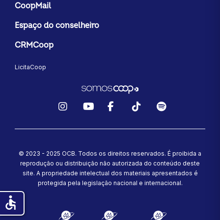
CoopMail
Espaço do conselheiro
CRMCoop
LicitaCoop
Instagram
YouTube
Facebook
TikTok
Spotify
© 2023 - 2025 OCB. Todos os direitos reservados. É proibida a
reprodução ou distribuição não autorizada do conteúdo deste
site.
A propriedade intelectual dos materiais apresentados é
protegida pela legislação nacional e internacional.
accessible