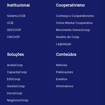
Institucional
Cooperativismo
Sistema OCB
Conheça o Cooperativismo
OCB
Como Montar Cooperativa
SESCOOP
Movimento SomosCoop
CNCOOP
Anuário do Coop
Legislação
Soluções
Conteúdos
AvaliaCoop
Notícias
CapacitaCoop
Publicações
ESGCoop
Eventos
GestãoCoop
Informativos
InovaCoop
NegóciosCoop