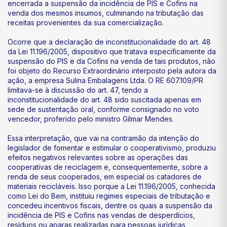
encerrada a suspensão da incidência de PIS e Cofins na
venda dos mesmos insumos, culminando na tributação das
receitas provenientes da sua comercialização.
Ocorre que a declaração de inconstitucionalidade do art. 48
da Lei 11.196/2005, dispositivo que tratava especificamente da
suspensão do PIS e da Cofins na venda de tais produtos, não
foi objeto do Recurso Extraordinário interposto pela autora da
ação, a empresa Sulina Embalagens Ltda. O RE 607.109/PR
limitava-se à discussão do art. 47, tendo a
inconstitucionalidade do art. 48 sido suscitada apenas em
sede de sustentação oral, conforme consignado no voto
vencedor, proferido pelo ministro Gilmar Mendes.
Essa interpretação, que vai na contramão da intenção do
legislador de fomentar e estimular o cooperativismo, produziu
efeitos negativos relevantes sobre as operações das
cooperativas de reciclagem e, consequentemente, sobre a
renda de seus cooperados, em especial os catadores de
materiais recicláveis. Isso porque a Lei 11.196/2005, conhecida
como Lei do Bem, instituiu regimes especiais de tributação e
concedeu incentivos fiscais, dentre os quais a suspensão da
incidência de PIS e Cofins nas vendas de desperdícios,
resíduos ou aparas realizadas para pessoas jurídicas