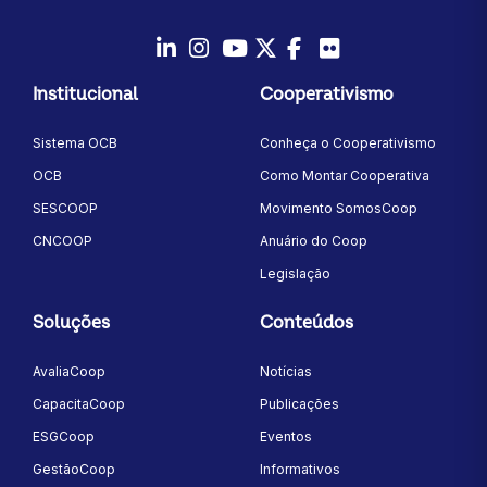
LinkedIn
Instagram
Youtube
Twitter/X
Facebook
Flickr
Institucional
Cooperativismo
Sistema OCB
Conheça o Cooperativismo
OCB
Como Montar Cooperativa
SESCOOP
Movimento SomosCoop
CNCOOP
Anuário do Coop
Legislação
Soluções
Conteúdos
AvaliaCoop
Notícias
CapacitaCoop
Publicações
ESGCoop
Eventos
GestãoCoop
Informativos