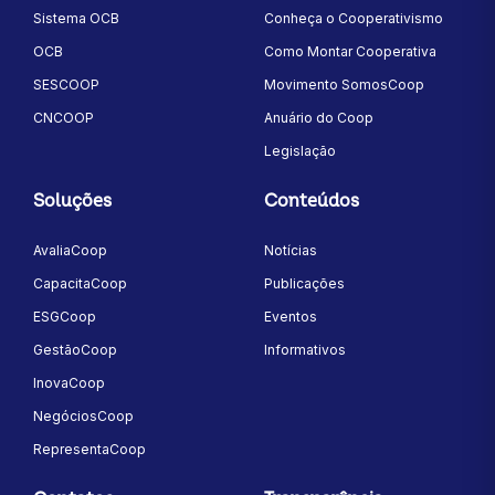
Sistema OCB
Conheça o Cooperativismo
OCB
Como Montar Cooperativa
SESCOOP
Movimento SomosCoop
CNCOOP
Anuário do Coop
Legislação
Soluções
Conteúdos
AvaliaCoop
Notícias
CapacitaCoop
Publicações
ESGCoop
Eventos
GestãoCoop
Informativos
InovaCoop
NegóciosCoop
RepresentaCoop