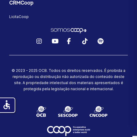
CRMCoop
LicitaCoop
Instagram
YouTube
Facebook
TikTok
Spotify
© 2023 - 2025 OCB. Todos os direitos reservados. É proibida a
reprodução ou distribuição não autorizada do conteúdo deste
site.
A propriedade intelectual dos materiais apresentados é
protegida pela legislação nacional e internacional.
accessible