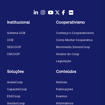
LinkedIn
Instagram
Youtube
Twitter/X
Facebook
Flickr
Institucional
Cooperativismo
Sistema OCB
Conheça o Cooperativismo
OCB
Como Montar Cooperativa
SESCOOP
Movimento SomosCoop
CNCOOP
Anuário do Coop
Legislação
Soluções
Conteúdos
AvaliaCoop
Notícias
CapacitaCoop
Publicações
ESGCoop
Eventos
GestãoCoop
Informativos