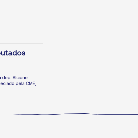
putados
 dep. Alcione
preciado pela CME,