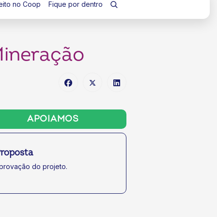
eito no Coop
Fique por dentro
Mineração
APOIAMOS
roposta
provação do projeto.