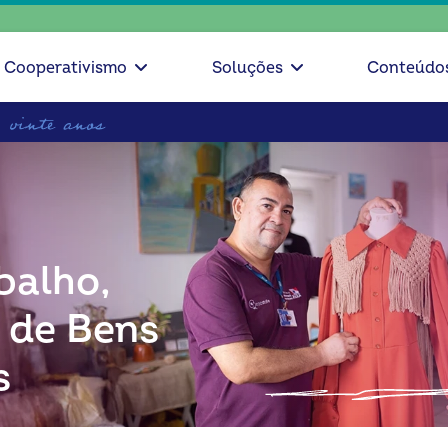
escolha c
Cooperativismo
Soluções
Conteúdo
balho,
 de Bens
s