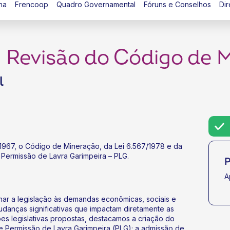
na
Frencoop
Quadro Governamental
Fóruns e Conselhos
Dir
 Revisão do Código de 
l
/1967, o Código de Mineração, da Lei 6.567/1978 e da
e Permissão de Lavra Garimpeira – PLG.
P
A
har a legislação às demandas econômicas, sociais e
danças significativas que impactam diretamente as
ões legislativas propostas, destacamos a criação do
 de Permissão de Lavra Garimpeira (PLG); a admissão de