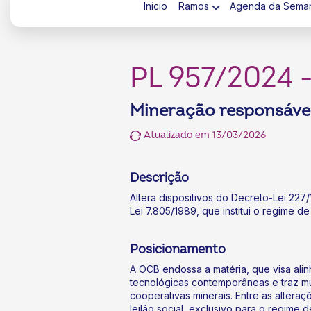
Início
Ramos
Agenda da Sema
PL 957/2024 -
Mineração responsáve
ok
kr
Atualizado em 13/03/2026
Descrição
Altera dispositivos do Decreto-Lei 227
Lei 7.805/1989, que institui o regime d
Posicionamento
A OCB endossa a matéria, que visa alin
tecnológicas contemporâneas e traz mu
cooperativas minerais. Entre as alteraç
leilão social, exclusivo para o regime