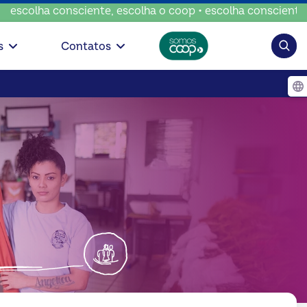
onsciente, escolha o coop • escolha consciente, escolha o 
Pesqui
s
Contatos