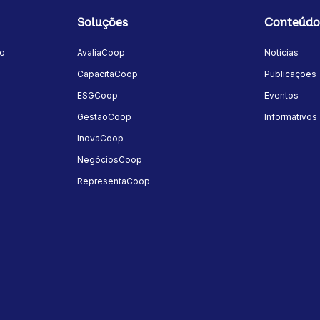
Soluções
Conteúdo
mo
AvaliaCoop
Notícias
a
CapacitaCoop
Publicações
ESGCoop
Eventos
GestãoCoop
Informativos
InovaCoop
NegóciosCoop
RepresentaCoop