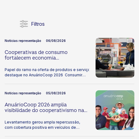
Filtros
Notícias representação
06/08/2026
Cooperativas de consumo
fortalecem economia
compartilhada
Papel do ramo na oferta de produtos e serviços ganha
destaque no AnuárioCoop 2026 Consumir
também pode ser uma forma de participar.
Nas cooperativas de consumo, quem utiliza
produtos e serviços contribui com
Notícias representação
05/08/2026
as decisões, ajuda a definir os rumos do
empreendimento e compartilha os resultados
AnuárioCoop 2026 amplia
gerados. O modelo, baseado na economia
visibilidade do cooperativismo na
compartilhada, segue conquistando espaço
imprensa
no Brasil e alcançou 2,84 milhões de
Levantamento gerou ampla repercussão,
cooperados em 2025, crescimento
com cobertura positiva em veículos de
de 10,8% em relação ao ano anterior,
referência Os dados do AnuárioCoop
segundo o Anuário do Cooperativismo
2026 ganharam destaque nos principais
Brasileiro 2026, divulgado pelo Sistema