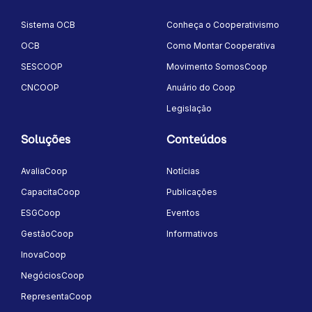
Sistema OCB
Conheça o Cooperativismo
OCB
Como Montar Cooperativa
SESCOOP
Movimento SomosCoop
CNCOOP
Anuário do Coop
Legislação
Soluções
Conteúdos
AvaliaCoop
Notícias
CapacitaCoop
Publicações
ESGCoop
Eventos
GestãoCoop
Informativos
InovaCoop
NegóciosCoop
RepresentaCoop