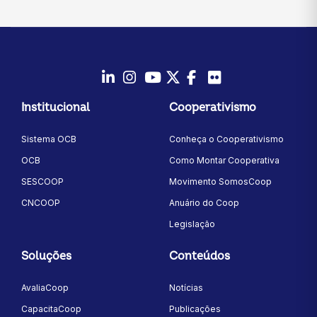
LinkedIn
Instagram
Youtube
Twitter/X
Facebook
Flickr
Institucional
Cooperativismo
Sistema OCB
Conheça o Cooperativismo
OCB
Como Montar Cooperativa
SESCOOP
Movimento SomosCoop
CNCOOP
Anuário do Coop
Legislação
Soluções
Conteúdos
AvaliaCoop
Notícias
CapacitaCoop
Publicações