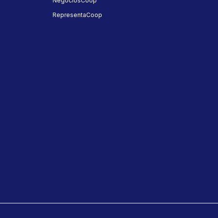
NegóciosCoop
RepresentaCoop