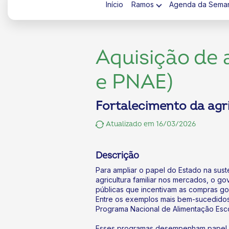
Início
Ramos
Agenda da Sema
Aquisição de 
e PNAE)
ok
kr
Fortalecimento da agri
Atualizado em 16/03/2026
Descrição
Para ampliar o papel do Estado na sust
agricultura familiar nos mercados, o go
públicas que incentivam as compras go
Entre os exemplos mais bem-sucedidos
Programa Nacional de Alimentação Esco
Esses programas desempenham papel e