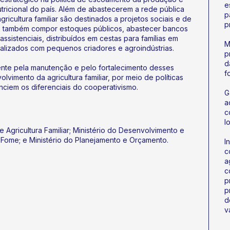
e
utricional do país. Além de abastecerem a rede pública
p
gricultura familiar são destinados a projetos sociais e de
p
 também compor estoques públicos, abastecer bancos
assistenciais, distribuídos em cestas para famílias em
M
ializados com pequenos criadores e agroindústrias.
p
d
ente pela manutenção e pelo fortalecimento desses
f
vimento da agricultura familiar, por meio de políticas
nciem os diferenciais do cooperativismo.
G
a
c
l
 Agricultura Familiar; Ministério do Desenvolvimento e
à Fome; e Ministério do Planejamento e Orçamento.
I
c
a
c
p
p
d
v