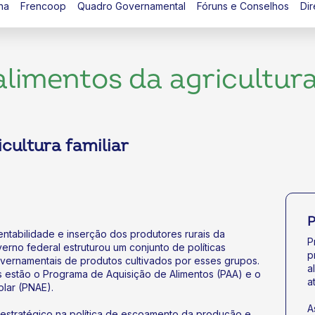
na
Frencoop
Quadro Governamental
Fóruns e Conselhos
Dir
alimentos da agricultura
cultura familiar
P
entabilidade e inserção dos produtores rurais da
P
verno federal estruturou um conjunto de políticas
p
vernamentais de produtos cultivados por esses grupos.
a
 estão o Programa de Aquisição de Alimentos (PAA) e o
a
lar (PNAE).
A
stratégico na política de escoamento da produção e