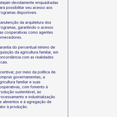
stejam devidamente enquadradas
ara possibilitar seu acesso aos
rogramas disponíveis.
anutenção da arquitetura dos
rogramas, garantindo o acesso
as cooperativas como agentes
ornecedores.
arantia do percentual mínimo de
quisição da agricultura familiar, em
oncordância com as realidades
ocais.
ncentivar, por meio da política de
ompras governamentais, a
gricultura familiar e suas
ooperativas, com fomento à
rodução sustentável, ao
rocessamento e industrialização
e alimentos e à agregação de
alor à produção.