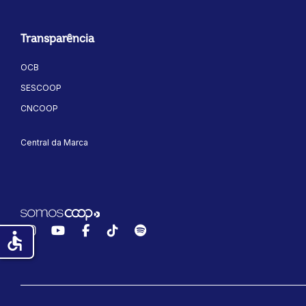
Transparência
OCB
SESCOOP
CNCOOP
Central da Marca
Instagram
YouTube
Facebook
TikTok
Spotify
accessible