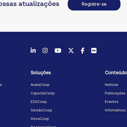
ossas atualizações
Registre-se
LinkedIn
Instagram
Youtube
Twitter/X
Facebook
Flickr
Soluções
Conteúdo
mo
AvaliaCoop
Notícias
a
CapacitaCoop
Publicações
ESGCoop
Eventos
GestãoCoop
Informativos
InovaCoop