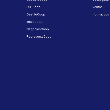
ESGCoop
Eventos
GestãoCoop
Informativos
InovaCoop
NegóciosCoop
RepresentaCoop