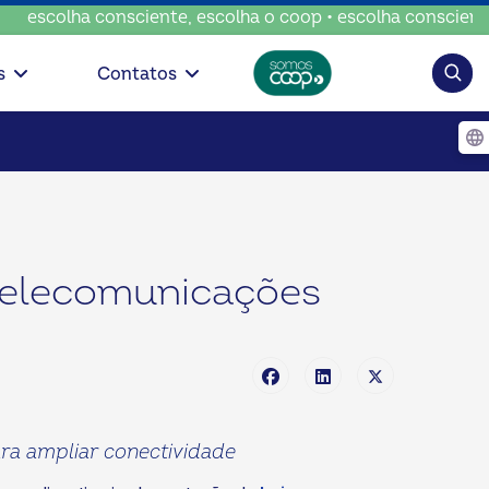
consciente, escolha o coop • escolha consciente, escolha o
Pesqui
s
Contatos
telecomunicações
ara ampliar conectividade