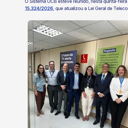
O Sistema OCB esteve reunido, nesta quinta-feira
15.324/2026
, que atualizou a Lei Geral de Tel
ok
kr