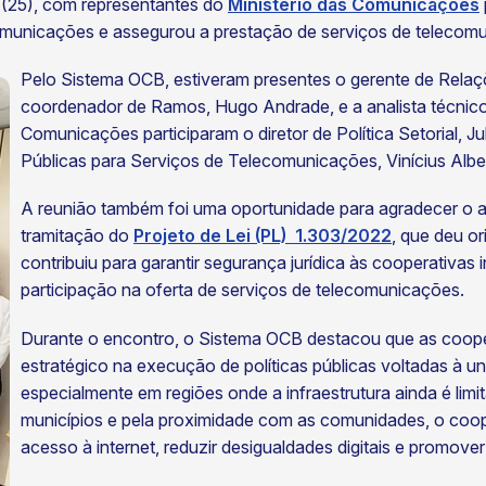
 (25), com representantes do
Ministério das Comunicações
ecomunicações e assegurou a prestação de serviços de teleco
Pelo Sistema OCB, estiveram presentes o gerente de Relaçõ
coordenador de Ramos, Hugo Andrade, e a analista técnico i
Comunicações participaram o diretor de Política Setorial, J
Públicas para Serviços de Telecomunicações, Vinícius Alber
A reunião também foi uma oportunidade para agradecer o apo
tramitação do
Projeto de Lei (PL) 1.303/2022
, que deu o
contribuiu para garantir segurança jurídica às cooperativas 
participação na oferta de serviços de telecomunicações.
Durante o encontro, o Sistema OCB destacou que as coo
estratégico na execução de políticas públicas voltadas à u
especialmente em regiões onde a infraestrutura ainda é lim
municípios e pela proximidade com as comunidades, o coop
acesso à internet, reduzir desigualdades digitais e promove