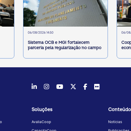
06/08/2026 14:50
06/08/
Sistema OCB e MGI fortalecem
Coop
parceria pela regularização no campo
econ
LinkedIn
Instagram
Youtube
Twitter/X
Facebook
Flickr
Soluções
Conteúdo
mo
AvaliaCoop
Notícias
a
CapacitaCoop
Publicações