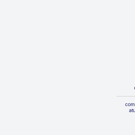
com 
at