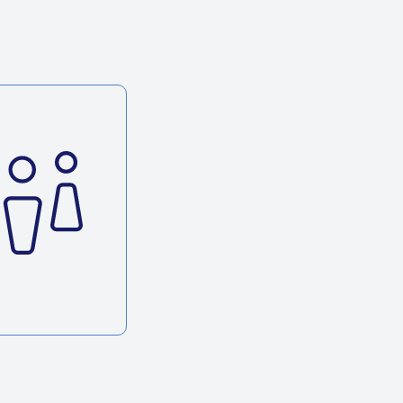
O coop segue crescendo no
Tocantins
Geramos
2.244 Empregos
em 2024