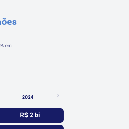
hões
8% em
›
2024
R$ 2 bi