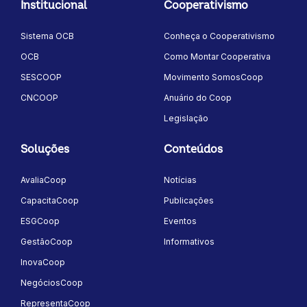
Institucional
Cooperativismo
Sistema OCB
Conheça o Cooperativismo
OCB
Como Montar Cooperativa
SESCOOP
Movimento SomosCoop
CNCOOP
Anuário do Coop
Legislação
Soluções
Conteúdos
AvaliaCoop
Notícias
CapacitaCoop
Publicações
ESGCoop
Eventos
GestãoCoop
Informativos
InovaCoop
NegóciosCoop
RepresentaCoop