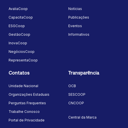
Soluções
Conteúdos
AvaliaCoop
Notícias
CapacitaCoop
Publicações
ESGCoop
Eventos
GestãoCoop
Informativos
InovaCoop
NegóciosCoop
RepresentaCoop
Contatos
Transparência
Unidade Nacional
OCB
Organizações Estaduais
SESCOOP
Perguntas Frequentes
CNCOOP
Trabalhe Conosco
Central da Marca