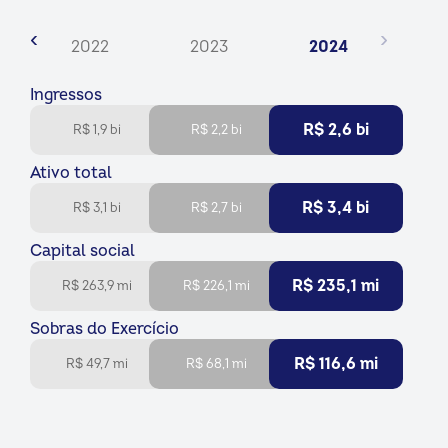
‹
›
2022
2023
2024
Ingressos
R$ 2,6 bi
R$ 1,9 bi
R$ 2,2 bi
Ativo total
R$ 3,4 bi
R$ 3,1 bi
R$ 2,7 bi
Capital social
R$ 235,1 mi
R$ 263,9 mi
R$ 226,1 mi
Sobras do Exercício
R$ 116,6 mi
R$ 49,7 mi
R$ 68,1 mi