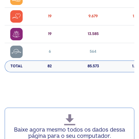
9
21.786
8
19
9.679
1.23
19
13.585
25
6
564
49
TOTAL
82
85.573
1.6