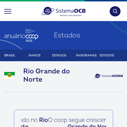
Pesquis
Estados
BRASIL
RAMOS
ESTADOS
PANORAMAS
ESTUDOS
Rio Grande do
Norte
O coop segue crescendo no
Rio
Grande do Norte