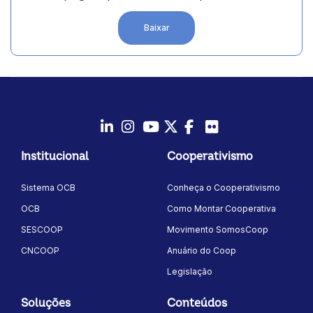
Baixe agora mesmo todos os dados dessa
página para o seu computador.
Baixar
LinkedIn
Instagram
Youtube
Twitter/X
Facebook
Flickr
Institucional
Cooperativismo
Sistema OCB
Conheça o Cooperativismo
OCB
Como Montar Cooperativa
SESCOOP
Movimento SomosCoop
CNCOOP
Anuário do Coop
Legislação