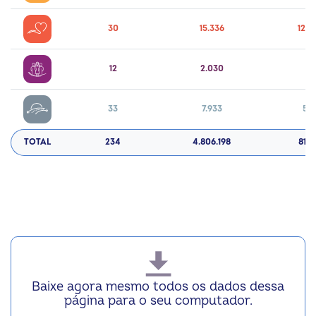
30
15.336
12.8
12
2.030
49
33
7.933
55
TOTAL
234
4.806.198
81.9
Baixe agora mesmo todos os dados dessa
página para o seu computador.