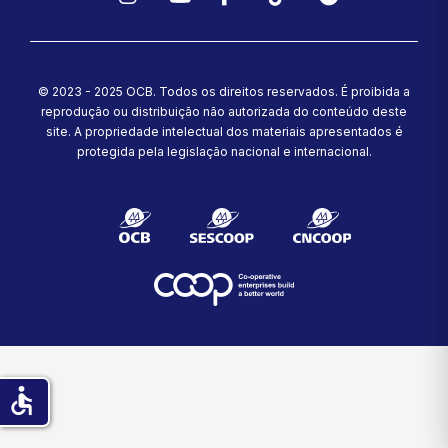
Instagram
YouTube
Facebook
TikTok
Spotify
© 2023 - 2025 OCB. Todos os direitos reservados. É proibida a
reprodução ou distribuição não autorizada do conteúdo deste
site.
A propriedade intelectual dos materiais apresentados é
protegida pela legislação nacional e internacional.
accessible