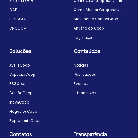
Sistema OCB
Conheça o Cooperativismo
OCB
Como Montar Cooperativa
SESCOOP
Movimento SomosCoop
CNCOOP
Anuário do Coop
Legislação
Soluções
Conteúdos
AvaliaCoop
Notícias
CapacitaCoop
Publicações
ESGCoop
Eventos
GestãoCoop
Informativos
InovaCoop
NegóciosCoop
RepresentaCoop
Contatos
Transparência