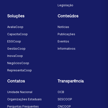
Legislação
Soluções
Conteúdos
AvaliaCoop
Notícias
CapacitaCoop
Publicações
ESGCoop
Eventos
GestãoCoop
Informativos
InovaCoop
NegóciosCoop
RepresentaCoop
Contatos
Transparência
Unidade Nacional
OCB
Organizações Estaduais
SESCOOP
Perguntas Frequentes
CNCOOP