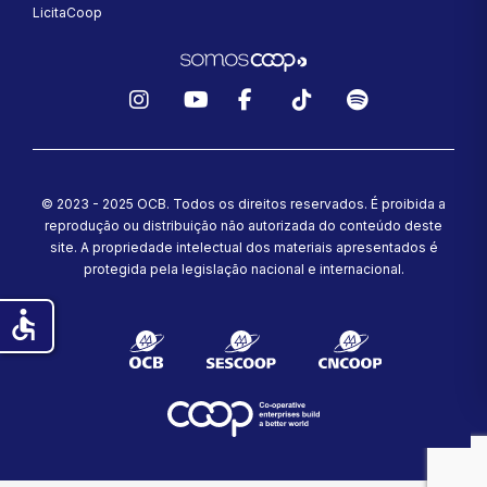
LicitaCoop
Instagram
YouTube
Facebook
TikTok
Spotify
© 2023 - 2025 OCB. Todos os direitos reservados. É proibida a
reprodução ou distribuição não autorizada do conteúdo deste
site.
A propriedade intelectual dos materiais apresentados é
protegida pela legislação nacional e internacional.
accessible