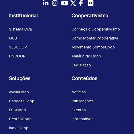
LinkedIn
Instagram
Youtube
Twitter/X
Facebook
Flickr
Institucional
Cooperativismo
Sistema OCB
Conheça o Cooperativismo
OCB
Como Montar Cooperativa
SESCOOP
Movimento SomosCoop
CNCOOP
Anuário do Coop
Legislação
Soluções
Conteúdos
AvaliaCoop
Notícias
CapacitaCoop
Publicações
ESGCoop
Eventos
GestãoCoop
Informativos
InovaCoop