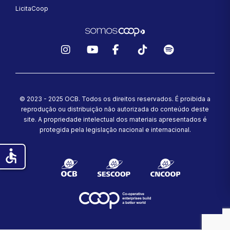
LicitaCoop
Instagram
YouTube
Facebook
TikTok
Spotify
© 2023 - 2025 OCB. Todos os direitos reservados. É proibida a
reprodução ou distribuição não autorizada do conteúdo deste
site.
A propriedade intelectual dos materiais apresentados é
protegida pela legislação nacional e internacional.
accessible