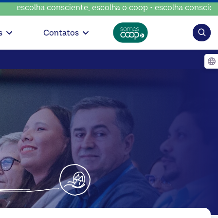
 consciente, escolha o coop • escolha consciente, escolha 
Pesqui
s
Contatos