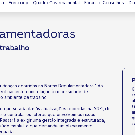
na
Frencoop
Quadro Governamental
Fóruns e Conselhos
Dir
lamentadoras
trabalho
P
mudanças ocorridas na Norma Regulamentadora 1 do
G
pecificamente com relação à necessidade de
s
o ambiente de trabalho.
a
s
ão que se adaptar às atualizações ocorridas na NR-1, de
a
ar e controlar os fatores que envolvem os riscos
q
 Passará a exigir uma gestão integrada e estruturada,
s
saúde mental, o que demanda um planejamento
equadas.