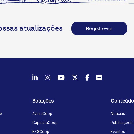
ossas atualizações
Registre-se
LinkedIn
Instagram
Youtube
Twitter/X
Facebook
Flickr
Soluções
Conteúdo
mo
AvaliaCoop
Notícias
a
CapacitaCoop
Publicações
ESGCoop
Eventos