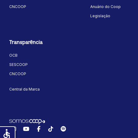
CNCOOP
Anuário do Coop
Legislação
Transparência
OCB
SESCOOP
CNCOOP
Central da Marca
Instagram
YouTube
Facebook
TikTok
Spotify
accessible