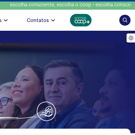
 consciente, escolha o coop • escolha consciente, escolha 
Pesqui
s
Contatos