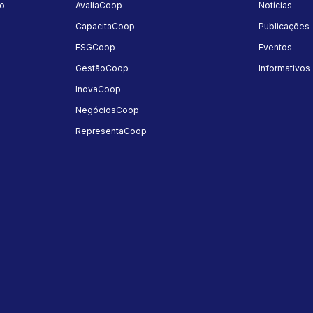
mo
AvaliaCoop
Notícias
a
CapacitaCoop
Publicações
ESGCoop
Eventos
GestãoCoop
Informativos
InovaCoop
NegóciosCoop
RepresentaCoop