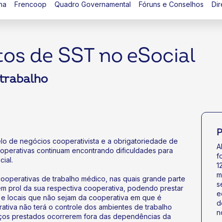
na
Frencoop
Quadro Governamental
Fóruns e Conselhos
Dir
tos de SST no eSocial
trabalho
P
o de negócios cooperativista e a obrigatoriedade de
A
operativas continuam encontrando dificuldades para
f
ial.
1
m
ooperativas de trabalho médico, nas quais grande parte
s
m prol da sua respectiva cooperativa, podendo prestar
e
 e locais que não sejam da cooperativa em que é
d
ativa não terá o controle dos ambientes de trabalho
n
ços prestados ocorrerem fora das dependências da