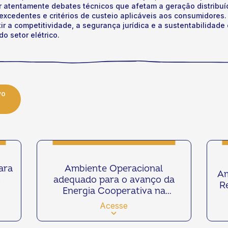
 atentamente debates técnicos que afetam a geração distribu
 excedentes e critérios de custeio aplicáveis aos consumidores
ir a competitividade, a segurança jurídica e a sustentabilidade
o setor elétrico.
vo
ara
Ambiente Operacional
Am
o
adequado para o avanço da
R
Energia Cooperativa na
Geração Distribuída
Acesse