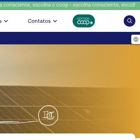
iente, escolha o coop • escolha consciente, escolha o coop
Pesqui
s
Contatos