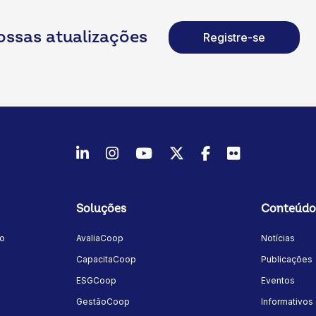
ossas atualizações
Registre-se
LinkedIn
Instagram
Youtube
Twitter/X
Facebook
Flickr
Soluções
Conteúdo
mo
AvaliaCoop
Notícias
a
CapacitaCoop
Publicações
ESGCoop
Eventos
GestãoCoop
Informativos