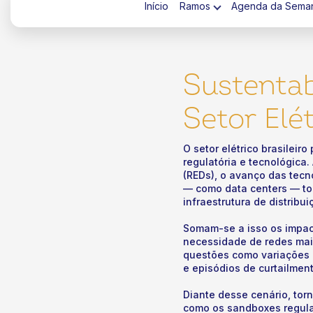
Início
Ramos
Agenda da Sema
Sustentab
Setor Elé
ok
kr
O setor elétrico brasilei
regulatória e tecnológica.
(REDs), o avanço das tecn
— como data centers — to
infraestrutura de distribu
Somam-se a isso os impac
necessidade de redes mais
questões como variações d
e episódios de curtailmen
Diante desse cenário, tor
como os sandboxes regulat