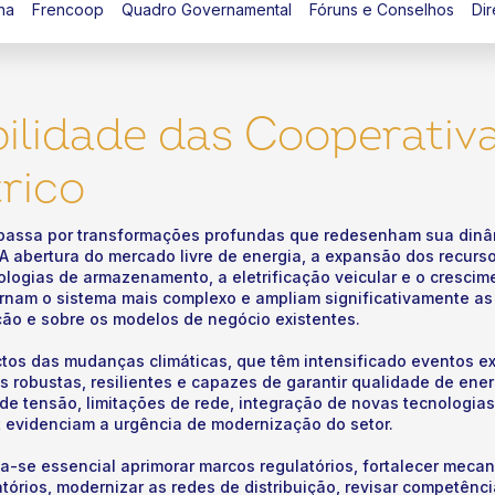
na
Frencoop
Quadro Governamental
Fóruns e Conselhos
Dir
ilidade das Cooperativ
trico
ro passa por transformações profundas que redesenham sua dinâ
 A abertura do mercado livre de energia, a expansão dos recurso
ologias de armazenamento, a eletrificação veicular e o crescim
rnam o sistema mais complexo e ampliam significativamente as
ição e sobre os modelos de negócio existentes.
tos das mudanças climáticas, que têm intensificado eventos ex
 robustas, resilientes e capazes de garantir qualidade de ene
e tensão, limitações de rede, integração de novas tecnologias
t evidenciam a urgência de modernização do setor.
na-se essencial aprimorar marcos regulatórios, fortalecer mec
órios, modernizar as redes de distribuição, revisar competênc