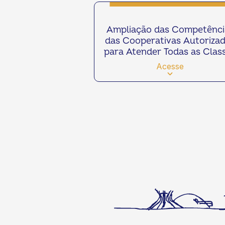
Ampliação das Competênci
das Cooperativas Autoriza
para Atender Todas as Clas
de Consumo
Acesse