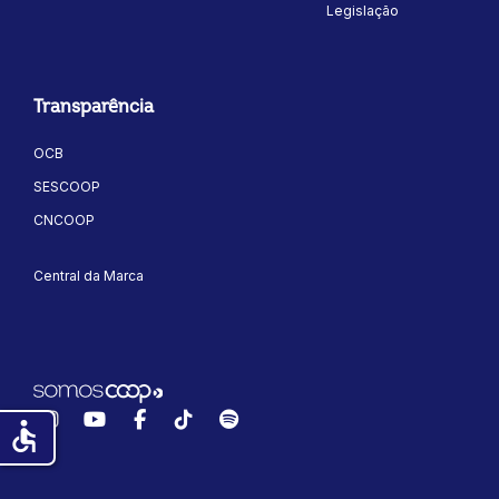
Legislação
Transparência
OCB
SESCOOP
CNCOOP
Central da Marca
Instagram
YouTube
Facebook
TikTok
Spotify
accessible