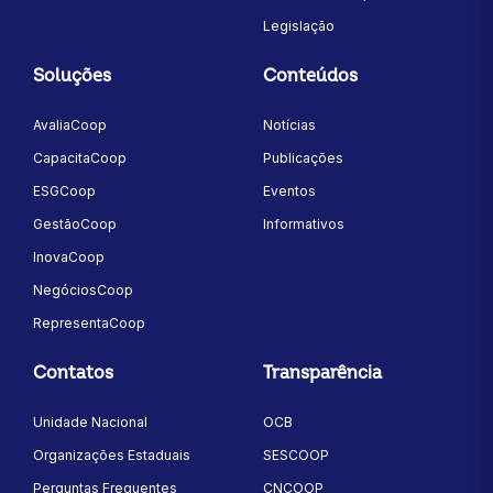
Legislação
Soluções
Conteúdos
AvaliaCoop
Notícias
CapacitaCoop
Publicações
ESGCoop
Eventos
GestãoCoop
Informativos
InovaCoop
NegóciosCoop
RepresentaCoop
Contatos
Transparência
Unidade Nacional
OCB
Organizações Estaduais
SESCOOP
Perguntas Frequentes
CNCOOP