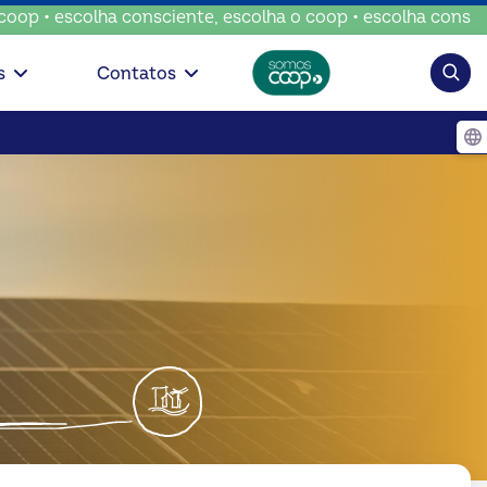
escolha consciente, escolha o coop • escolha consciente, e
Pesqui
s
Contatos