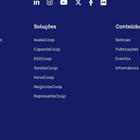
LinkedIn
Instagram
Youtube
Twitter/X
Facebook
Flickr
Soluções
Conteúdo
mo
AvaliaCoop
Notícias
a
CapacitaCoop
Publicações
ESGCoop
Eventos
GestãoCoop
Informativos
InovaCoop
NegóciosCoop
RepresentaCoop