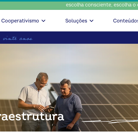
escolha consciente, escolha o coop • 
Cooperativismo
Soluções
Conteúdo
raestrutura