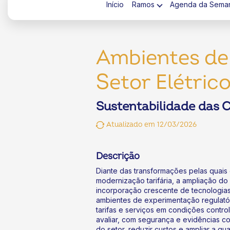
Início
Ramos
Agenda da Sema
Ambientes de
Setor Elétric
ok
kr
Sustentabilidade das C
Atualizado em 12/03/2026
Descrição
Diante das transformações pelas quais 
modernização tarifária, a ampliação do
incorporação crescente de tecnologias 
ambientes de experimentação regulató
tarifas e serviços em condições control
avaliar, com segurança e evidências co
do setor, reduzir custos e ampliar a qu