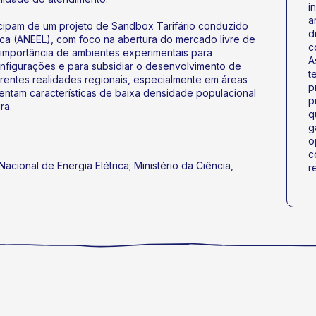
i
a
ticipam de um projeto de Sandbox Tarifário conduzido
d
ica (ANEEL), com foco na abertura do mercado livre de
c
 importância de ambientes experimentais para
A
figurações e para subsidiar o desenvolvimento de
t
ferentes realidades regionais, especialmente em áreas
p
entam características de baixa densidade populacional
p
ra.
q
g
o
c
acional de Energia Elétrica; Ministério da Ciência,
r