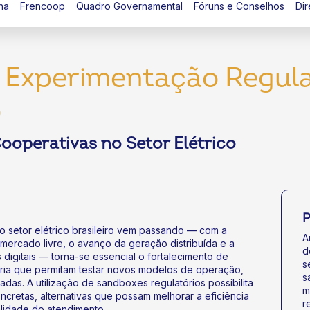
na
Frencoop
Quadro Governamental
Fóruns e Conselhos
Dir
 Experimentação Regula
o
ooperativas no Setor Elétrico
P
o setor elétrico brasileiro vem passando — com a
A
 mercado livre, o avanço da geração distribuída e a
d
digitais — torna-se essencial o fortalecimento de
s
ria que permitam testar novos modelos de operação,
s
adas. A utilização de sandboxes regulatórios possibilita
m
ncretas, alternativas que possam melhorar a eficiência
r
alidade do atendimento.