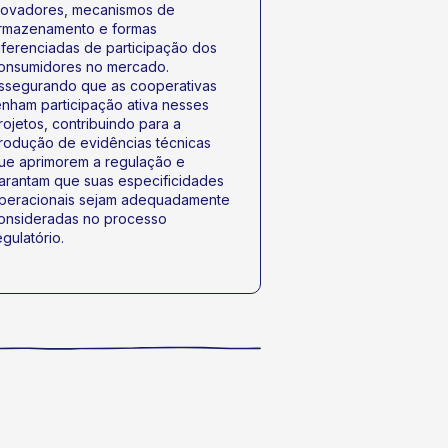
novadores, mecanismos de
rmazenamento e formas
iferenciadas de participação dos
onsumidores no mercado.
ssegurando que as cooperativas
enham participação ativa nesses
rojetos, contribuindo para a
rodução de evidências técnicas
ue aprimorem a regulação e
arantam que suas especificidades
peracionais sejam adequadamente
onsideradas no processo
egulatório.