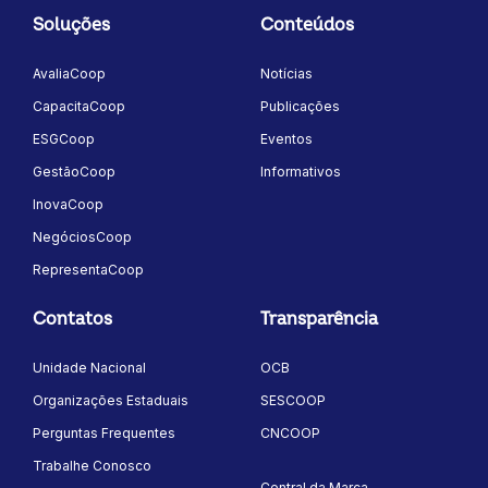
Soluções
Conteúdos
AvaliaCoop
Notícias
CapacitaCoop
Publicações
ESGCoop
Eventos
GestãoCoop
Informativos
InovaCoop
NegóciosCoop
RepresentaCoop
Contatos
Transparência
Unidade Nacional
OCB
Organizações Estaduais
SESCOOP
Perguntas Frequentes
CNCOOP
Trabalhe Conosco
Central da Marca