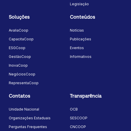
Legislação
Soluções
Conteúdos
AvaliaCoop
Notícias
CapacitaCoop
Publicações
ESGCoop
Eventos
GestãoCoop
Informativos
InovaCoop
NegóciosCoop
RepresentaCoop
Contatos
Transparência
Unidade Nacional
OCB
Organizações Estaduais
SESCOOP
Perguntas Frequentes
CNCOOP