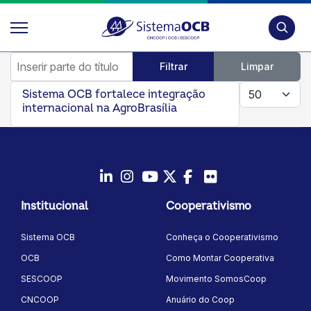
Pesquis
Inserir parte do título
Filtrar
Limpar
Mostrar #
Sistema OCB fortalece integração
internacional na AgroBrasília
LinkedIn
Instagram
Youtube
Twitter/X
Facebook
Flickr
Institucional
Cooperativismo
Sistema OCB
Conheça o Cooperativismo
OCB
Como Montar Cooperativa
SESCOOP
Movimento SomosCoop
CNCOOP
Anuário do Coop