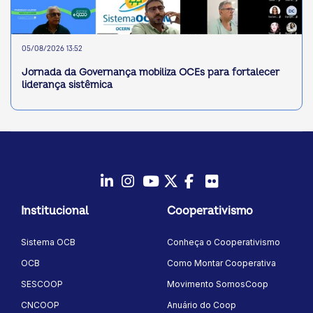
05/08/2026 13:52
Jornada da Governança mobiliza OCEs para fortalecer
liderança sistêmica
LinkedIn
Instagram
Youtube
Twitter/X
Facebook
Flickr
Institucional
Cooperativismo
Sistema OCB
Conheça o Cooperativismo
OCB
Como Montar Cooperativa
SESCOOP
Movimento SomosCoop
CNCOOP
Anuário do Coop