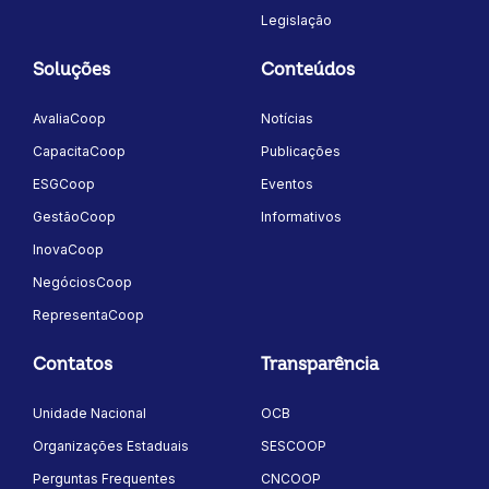
Legislação
Soluções
Conteúdos
AvaliaCoop
Notícias
CapacitaCoop
Publicações
ESGCoop
Eventos
GestãoCoop
Informativos
InovaCoop
NegóciosCoop
RepresentaCoop
Contatos
Transparência
Unidade Nacional
OCB
Organizações Estaduais
SESCOOP
Perguntas Frequentes
CNCOOP