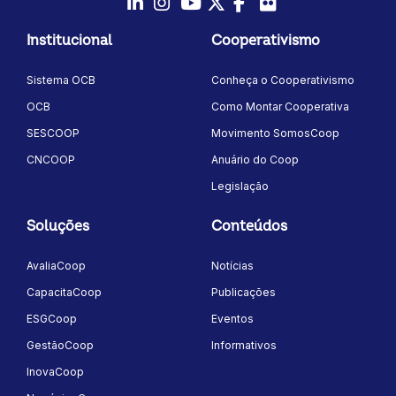
LinkedIn
Instagram
Youtube
Twitter/X
Facebook
Flickr
Institucional
Cooperativismo
Sistema OCB
Conheça o Cooperativismo
OCB
Como Montar Cooperativa
SESCOOP
Movimento SomosCoop
CNCOOP
Anuário do Coop
Legislação
Soluções
Conteúdos
AvaliaCoop
Notícias
CapacitaCoop
Publicações
ESGCoop
Eventos
GestãoCoop
Informativos
InovaCoop