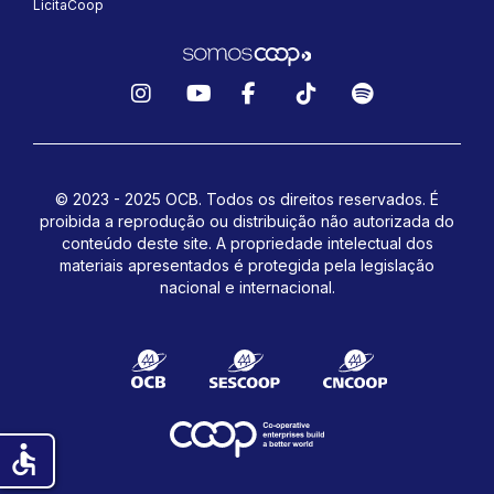
LicitaCoop
Instagram
YouTube
Facebook
TikTok
Spotify
© 2023 - 2025 OCB. Todos os direitos reservados. É
proibida a reprodução ou distribuição não autorizada do
conteúdo deste site.
A propriedade intelectual dos
materiais apresentados é protegida pela legislação
nacional e internacional.
accessible