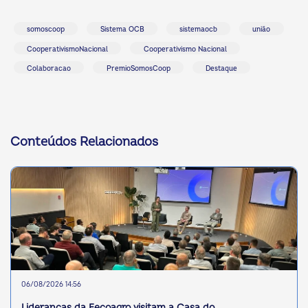
somoscoop
Sistema OCB
sistemaocb
união
CooperativismoNacional
Cooperativismo Nacional
Colaboracao
PremioSomosCoop
Destaque
Conteúdos Relacionados
06/08/2026 14:56
Lideranças da Fecoagro visitam a Casa do