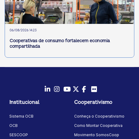
06/08/2026 14:23
Cooperativas de consumo fortalecem economia
compartilhada
LinkedIn
Instagram
Youtube
Twitter/X
Facebook
Flickr
Institucional
Cooperativismo
Sistema OCB
Conheça o Cooperativismo
OCB
Como Montar Cooperativa
SESCOOP
Movimento SomosCoop