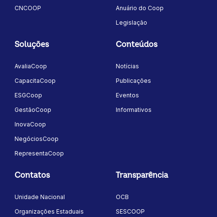
CNCOOP
Anuário do Coop
Legislação
Soluções
Conteúdos
AvaliaCoop
Notícias
CapacitaCoop
Publicações
ESGCoop
Eventos
GestãoCoop
Informativos
InovaCoop
NegóciosCoop
RepresentaCoop
Contatos
Transparência
Unidade Nacional
OCB
Organizações Estaduais
SESCOOP