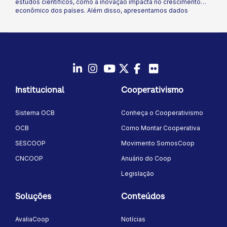
estudos científicos, como a inovação impacta no crescimento
econômico dos países. Além disso, apresentamos dados
importantes sobre a inovação no cooperativismo brasileiro, fruto
da Pesquisa Nacional de Inovação no cooperativismo brasileiro.
Não perca as percepções valiosas e os dados relevantes que
compõem o relatório deste mês!
LinkedIn
Instagram
Youtube
Twitter/X
Facebook
Flickr
Institucional
Cooperativismo
Sistema OCB
Conheça o Cooperativismo
OCB
Como Montar Cooperativa
SESCOOP
Movimento SomosCoop
CNCOOP
Anuário do Coop
Legislação
Soluções
Conteúdos
AvaliaCoop
Notícias