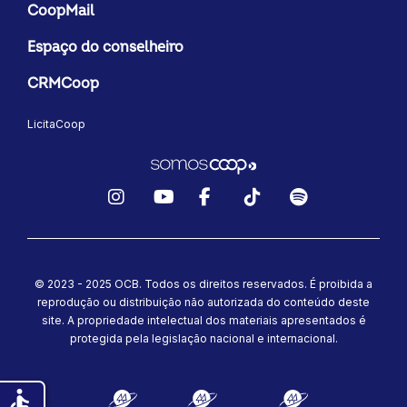
CoopMail
Espaço do conselheiro
CRMCoop
LicitaCoop
Instagram
YouTube
Facebook
TikTok
Spotify
© 2023 - 2025 OCB. Todos os direitos reservados. É proibida a
reprodução ou distribuição não autorizada do conteúdo deste
site.
A propriedade intelectual dos materiais apresentados é
protegida pela legislação nacional e internacional.
accessible