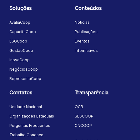
Soluções
Conteúdos
AvaliaCoop
Notícias
CapacitaCoop
Publicações
ESGCoop
Eventos
GestãoCoop
Informativos
InovaCoop
NegóciosCoop
RepresentaCoop
Contatos
Transparência
Unidade Nacional
OCB
Organizações Estaduais
SESCOOP
Perguntas Frequentes
CNCOOP
Trabalhe Conosco