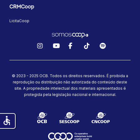
CRMCoop
LicitaCoop
Instagram
YouTube
Facebook
TikTok
Spotify
© 2023 - 2025 OCB. Todos os direitos reservados. É proibida a
reprodução ou distribuição não autorizada do conteúdo deste
site.
A propriedade intelectual dos materiais apresentados é
protegida pela legislação nacional e internacional.
accessible