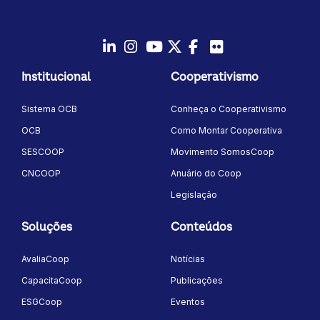
LinkedIn
Instagram
Youtube
Twitter/X
Facebook
Flickr
Institucional
Cooperativismo
Sistema OCB
Conheça o Cooperativismo
OCB
Como Montar Cooperativa
SESCOOP
Movimento SomosCoop
CNCOOP
Anuário do Coop
Legislação
Soluções
Conteúdos
AvaliaCoop
Notícias
CapacitaCoop
Publicações
ESGCoop
Eventos