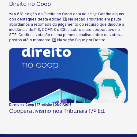
Direito no Coop
📢 A 66ª edição do Direito no Coop está no ar! 👉 Confira alguns
dos destaques desta edição: 1️⃣ Na seção Tributário em pauta
abordamos a retomada do julgamento do recurso que discute a
incidência de PIS, COFINS e CSLL sobre o ato cooperativo no
STF. Confira a votação e uma primeira análise sobre os votos
postos até o momento. 2️⃣ Na seção Fique por Dentro
destacamos a afetação no STJ de recurso que discute a
possibilidade de interposição de REsp contra decisão
monocrática. 🔎 Leia o informativo Direito no Coop e fique por
dentro de tudo!
Direito no Coop | 17 edição | 01/01/2016
Cooperativismo nos Tribunais 17ª Ed.