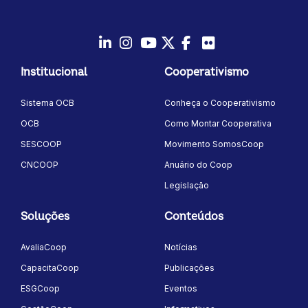
LinkedIn
Instagram
Youtube
Twitter/X
Facebook
Flickr
Institucional
Cooperativismo
Sistema OCB
Conheça o Cooperativismo
OCB
Como Montar Cooperativa
SESCOOP
Movimento SomosCoop
CNCOOP
Anuário do Coop
Legislação
Soluções
Conteúdos
AvaliaCoop
Notícias
CapacitaCoop
Publicações
ESGCoop
Eventos