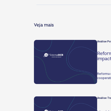
Veja mais
Análise Po
Reform
impact
Reforma m
cooperat
Análise Tra