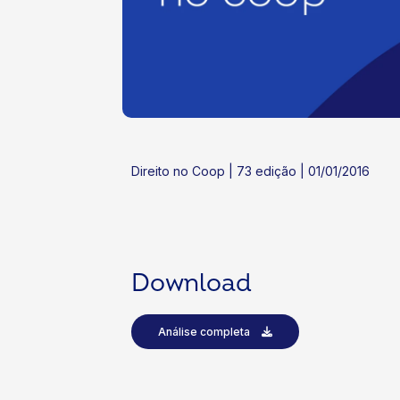
ok
kr
Direito no Coop | 73 edição | 01/01/2016
Download
Análise completa