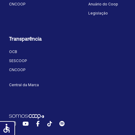
CNCOOP
Anuário do Coop
Legislação
Transparência
OCB
SESCOOP
CNCOOP
Central da Marca
Instagram
YouTube
Facebook
TikTok
Spotify
accessible