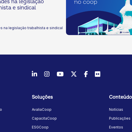
des na legislação
hista e sindical
 na legislação trabalhista e sindical
LinkedIn
Instagram
Youtube
Twitter/X
Facebook
Flickr
Soluções
Conteúdo
mo
AvaliaCoop
Notícias
a
CapacitaCoop
Publicações
ESGCoop
Eventos