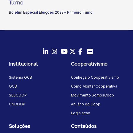
Turno
Boletim Especial Eleições 2022 – Primeiro Turno
LinkedIn
Instagram
Youtube
Twitter/X
Facebook
Flickr
Institucional
Cooperativismo
Sistema OCB
Conheça o Cooperativismo
OCB
Como Montar Cooperativa
SESCOOP
Movimento SomosCoop
CNCOOP
Anuário do Coop
Legislação
Soluções
Conteúdos