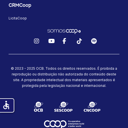
CRMCoop
LicitaCoop
Instagram
YouTube
Facebook
TikTok
Spotify
© 2023 - 2025 OCB. Todos os direitos reservados. É proibida a
reprodução ou distribuição não autorizada do conteúdo deste
site.
A propriedade intelectual dos materiais apresentados é
protegida pela legislação nacional e internacional.
accessible