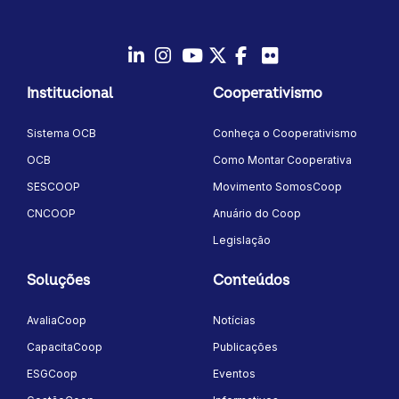
LinkedIn
Instagram
Youtube
Twitter/X
Facebook
Flickr
Institucional
Cooperativismo
Sistema OCB
Conheça o Cooperativismo
OCB
Como Montar Cooperativa
SESCOOP
Movimento SomosCoop
CNCOOP
Anuário do Coop
Legislação
Soluções
Conteúdos
AvaliaCoop
Notícias
CapacitaCoop
Publicações
ESGCoop
Eventos