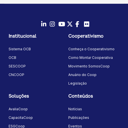
LinkedIn
Instagram
Youtube
Twitter/X
Facebook
Flickr
Institucional
Cooperativismo
Sistema OCB
Conheça o Cooperativismo
OCB
Como Montar Cooperativa
SESCOOP
Movimento SomosCoop
CNCOOP
Anuário do Coop
Legislação
Soluções
Conteúdos
AvaliaCoop
Notícias
CapacitaCoop
Publicações
ESGCoop
Eventos