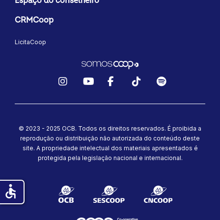
Espaço do conselheiro
CRMCoop
LicitaCoop
Instagram
YouTube
Facebook
TikTok
Spotify
© 2023 - 2025 OCB. Todos os direitos reservados. É proibida a
reprodução ou distribuição não autorizada do conteúdo deste
site.
A propriedade intelectual dos materiais apresentados é
protegida pela legislação nacional e internacional.
accessible