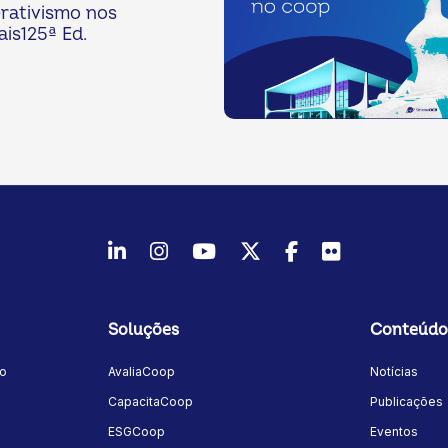
rativismo nos
ais125ª Ed.
LinkedIn
Instagram
Youtube
Twitter/X
Facebook
Flickr
Soluções
Conteúdo
mo
AvaliaCoop
Notícias
a
CapacitaCoop
Publicações
ESGCoop
Eventos