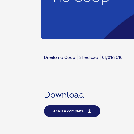
ok
kr
Direito no Coop | 31 edição | 01/01/2016
Download
Análise completa