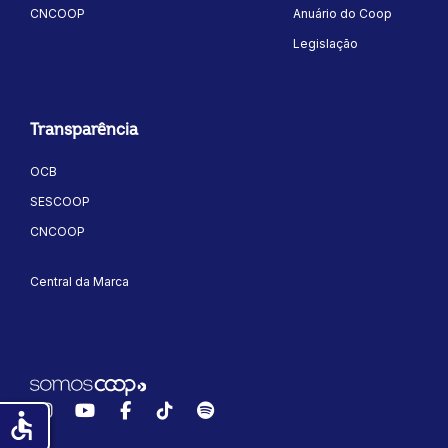
CNCOOP
Anuário do Coop
Legislação
Transparência
OCB
SESCOOP
CNCOOP
Central da Marca
Instagram
YouTube
Facebook
TikTok
Spotify
accessible