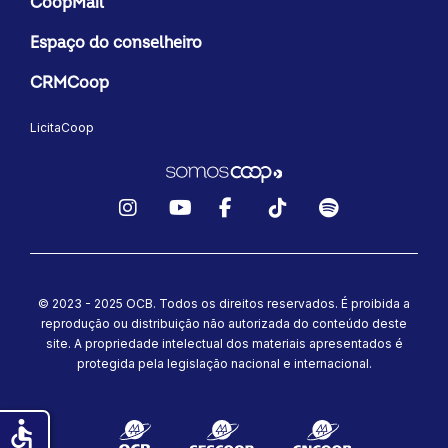
CoopMail
Espaço do conselheiro
CRMCoop
LicitaCoop
Instagram
YouTube
Facebook
TikTok
Spotify
© 2023 - 2025 OCB. Todos os direitos reservados. É proibida a
reprodução ou distribuição não autorizada do conteúdo deste
site.
A propriedade intelectual dos materiais apresentados é
protegida pela legislação nacional e internacional.
accessible