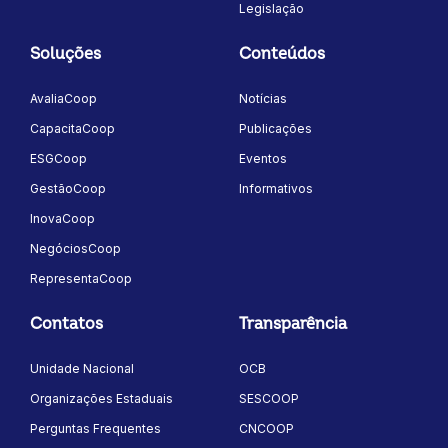
Legislação
Soluções
Conteúdos
AvaliaCoop
Notícias
CapacitaCoop
Publicações
ESGCoop
Eventos
GestãoCoop
Informativos
InovaCoop
NegóciosCoop
RepresentaCoop
Contatos
Transparência
Unidade Nacional
OCB
Organizações Estaduais
SESCOOP
Perguntas Frequentes
CNCOOP