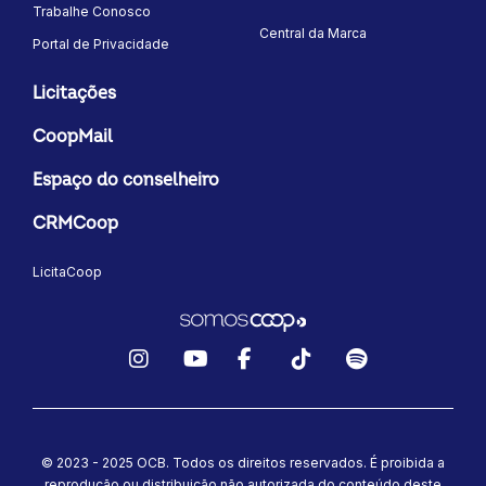
Trabalhe Conosco
Central da Marca
Portal de Privacidade
Licitações
CoopMail
Espaço do conselheiro
CRMCoop
LicitaCoop
Instagram
YouTube
Facebook
TikTok
Spotify
© 2023 - 2025 OCB. Todos os direitos reservados. É proibida a
reprodução ou distribuição não autorizada do conteúdo deste