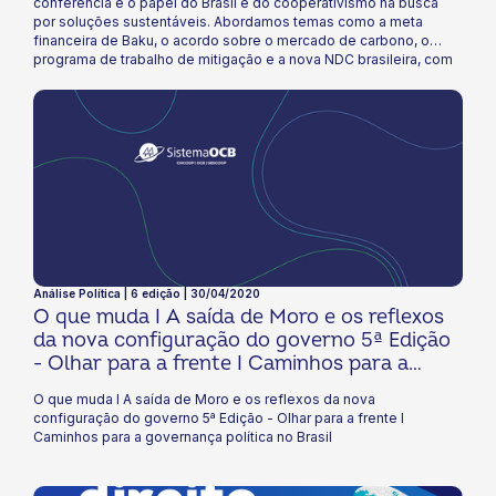
conferência e o papel do Brasil e do cooperativismo na busca
por soluções sustentáveis. Abordamos temas como a meta
financeira de Baku, o acordo sobre o mercado de carbono, o
programa de trabalho de mitigação e a nova NDC brasileira, com
suas metas de redução de emissões e estratégias para
combater o desmatamento, impulsionar a transição energética e
promover o desenvolvimento sustentável. Exploramos também o
papel do cooperativismo na COP 29, com exemplos de
iniciativas e projetos inovadores que contribuem para uma
economia mais verde e justa. Boa leitura!
Análise Política | 6 edição | 30/04/2020
O que muda I A saída de Moro e os reflexos
da nova configuração do governo 5ª Edição
- Olhar para a frente I Caminhos para a
governança política no Brasil
O que muda I A saída de Moro e os reflexos da nova
configuração do governo 5ª Edição - Olhar para a frente I
Caminhos para a governança política no Brasil