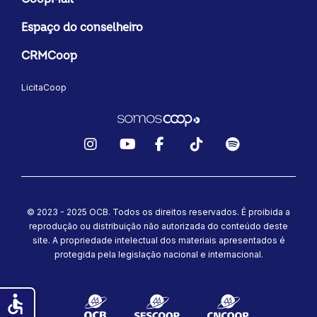
Espaço do conselheiro
CRMCoop
LicitaCoop
Instagram
YouTube
Facebook
TikTok
Spotify
© 2023 - 2025 OCB. Todos os direitos reservados. É proibida a
reprodução ou distribuição não autorizada do conteúdo deste
site.
A propriedade intelectual dos materiais apresentados é
protegida pela legislação nacional e internacional.
accessible