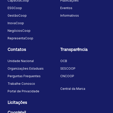
CapacitaCoop
Publicações
ESGCoop
Eventos
GestãoCoop
Informativos
InovaCoop
NegóciosCoop
RepresentaCoop
Contatos
Transparência
Unidade Nacional
OCB
Organizações Estaduais
SESCOOP
Perguntas Frequentes
CNCOOP
Trabalhe Conosco
Central da Marca
Portal de Privacidade
Licitações
CoopMail