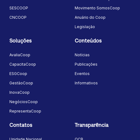
SESCOOP
Movimento SomosCoop
CNCOOP
Anuário do Coop
Legislação
Soluções
Conteúdos
AvaliaCoop
Notícias
CapacitaCoop
Publicações
ESGCoop
Eventos
GestãoCoop
Informativos
InovaCoop
NegóciosCoop
RepresentaCoop
Contatos
Transparência
Unidade Nacional
OCB